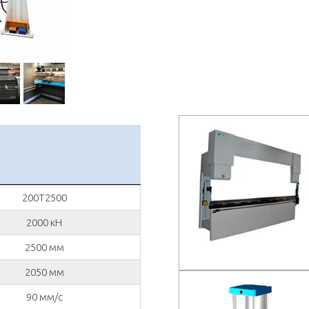
200T2500
2000 кН
2500 мм
2050 мм
90 мм/с