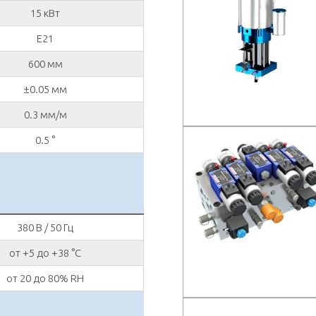
15 кВт
E21
600 мм
±0.05 мм
0.3 мм/м
0.5 °
380 В / 50 Гц
от +5 до +38 °C
от 20 до 80% RH