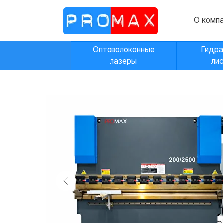
О компании
Оптоволоконные
Гидравличес
лазеры
листогибы