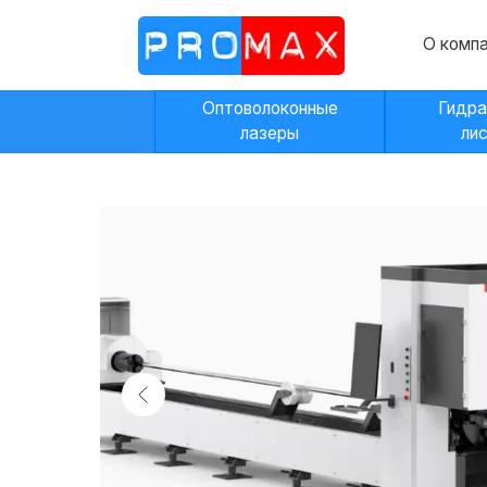
О компании
Оптоволоконные
Гидравличес
лазеры
листогибы