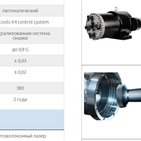
Автоматический
tools X4 control system
трализованная система
смазки
до 0,8 G
± 0,03
± 0,02
380
2 года
товолоконный лазер