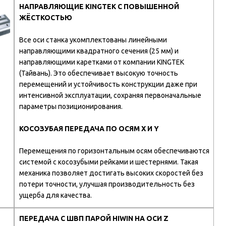
НАПРАВЛЯЮЩИЕ KINGTEK С ПОВЫШЕННОЙ
ЖЁСТКОСТЬЮ
Все оси станка укомплектованы линейными
направляющими квадратного сечения (25 мм) и
направляющими каретками от компании KINGTEK
(Тайвань). Это обеспечивает высокую точность
перемещений и устойчивость конструкции даже при
интенсивной эксплуатации, сохраняя первоначальные
параметры позиционирования.
КОСОЗУБАЯ ПЕРЕДАЧА ПО ОСЯМ X И Y
Перемещения по горизонтальным осям обеспечиваются
системой с косозубыми рейками и шестернями. Такая
механика позволяет достигать высоких скоростей без
потери точности, улучшая производительность без
ущерба для качества.
ПЕРЕДАЧА С ШВП ПАРОЙ HIWIN НА ОСИ Z