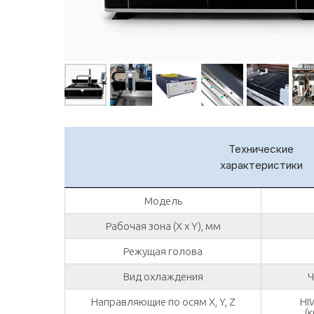
Технические
характеристики
Модель
Рабочая зона (X x Y), мм
Режущая голова
Вид охлаждения
Ч
Направляющие по осям X, Y, Z
HI
(