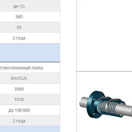
до 1G
380
50
2 года
товолоконный лазер
RAYCUS
3000
1070
До 100 000
2 года