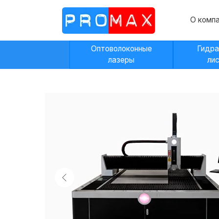
О компании
Оптоволоконные
Гидравличес
лазеры
листогибы