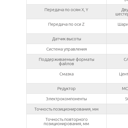
Передача по осям X, Y
Дву
шесте
Передача по оси Z
Шари
Датчик высоты
Система управления
Поддерживаемые форматы
CA
файлов
Смазка
Цен
Редуктор
MO
Электрокомпоненты
S
Точность позиционирования, мм
Точность повторного
позиционирования, мм