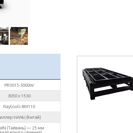
PR3015-3000W
3050 x 1530
Raytools BM110
иллер HANLI (Китай)
WIN (Тайвань) — 25 мм
квадратного сечения)