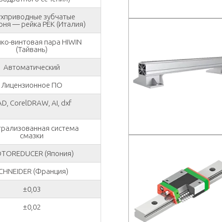
хприводные зубчатыe
рня — рейка PEK (Италия)
ко-винтовая пара HIWIN
(Тайвань)
Автоматический
Лицензионное ПО
D, CorelDRAW, AI, dxf
трализованная система
смазки
TOREDUCER (Япония)
CHNEIDER (Франция)
±0,03
±0,02