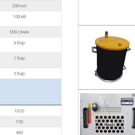
200 мА
100 кВ
500 г/мин
6 Бар
1 Бар
5 Бар
1020
730
400