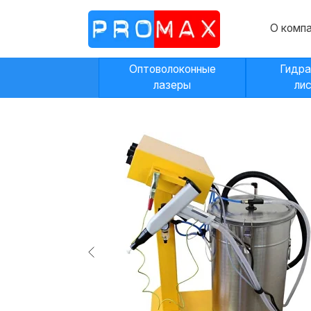
О компании
Оптоволоконные
Гидравличес
лазеры
листогибы