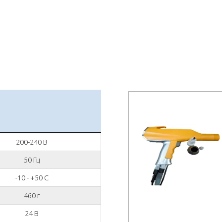
200-240 В
50 Гц
-10 - +50 С
460 г
24 В